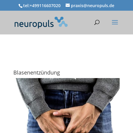
tel:+499116607020
praxis@neuropuls.de
Blasenentzündung